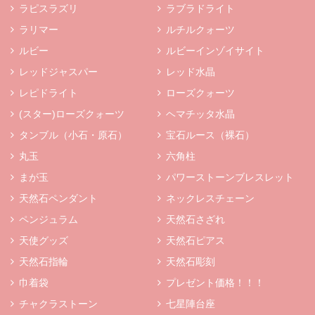
ラピスラズリ
ラブラドライト
ラリマー
ルチルクォーツ
ルビー
ルビーインゾイサイト
レッドジャスパー
レッド水晶
レピドライト
ローズクォーツ
(スター)ローズクォーツ
ヘマチッタ水晶
タンブル（小石・原石）
宝石ルース（裸石）
丸玉
六角柱
まが玉
パワーストーンブレスレット
天然石ペンダント
ネックレスチェーン
ペンジュラム
天然石さざれ
天使グッズ
天然石ピアス
天然石指輪
天然石彫刻
巾着袋
プレゼント価格！！！
チャクラストーン
七星陣台座