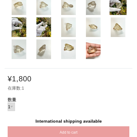
¥1,800
在庫数:1
数量
International shipping available
Add to cart