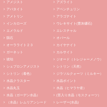
アメジスト
アズライト
アパタイト
アベンチュリン
アメトリン
アラゴナイト
インカローズ
ウレキサイト(曹灰硼石)
エメラルド
エレスチャル
隕石
オパール
オーラライト２３
カイヤナイト
ガーネット
カルサイト
琥珀
ジオード（トレジャーメノウ）
シェブロンアメジスト
シトリン（天然）
シトリン（着色）
ジラソルクォーツ（ミルキー）
水晶クラスター
水晶ポイント
水晶丸玉
水晶（ヒマラヤ産）
水晶（ガーデン水晶）
(苔入り水晶（モスクォーツ）
（水晶）レムリアンシード
レーザー(水晶)