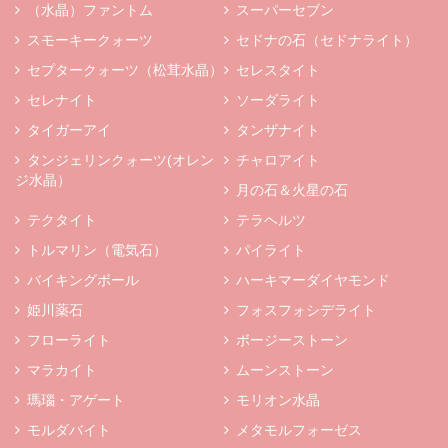
（水晶）ファントム
スーパーセブン
スモーキークォーツ
セドナの石（セドナライト）
セプタークォーツ（松茸水晶）
セレスタイト
セレナイト
ソーダライト
タイガーアイ
タンザナイト
タンジェリンクォーツ(オレン
チャロアイト
ジ水晶）
月の石＆火星の石
テクタイト
テラヘルツ
トルマリン（電気石）
パイライト
バイキングボール
ハーキマーダイヤモンド
姫川薬石
フォスフォシデライト
フローライト
ボージーストーン
マラカイト
ムーンストーン
瑪瑙・アゲート
モリオン水晶
モルダバイト
メタモルフォーゼス