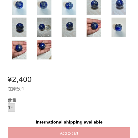
¥2,400
在庫数:1
数量
International shipping available
Add to cart