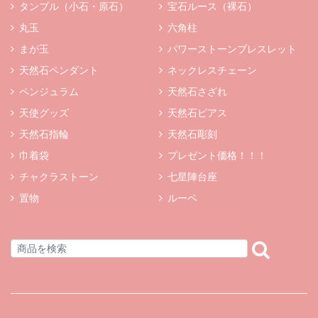
タンブル（小石・原石）
宝石ルース（裸石）
丸玉
六角柱
まが玉
パワーストーンブレスレット
天然石ペンダント
ネックレスチェーン
ペンジュラム
天然石さざれ
天使グッズ
天然石ピアス
天然石指輪
天然石彫刻
巾着袋
プレゼント価格！！！
チャクラストーン
七星陣台座
置物
ルーペ